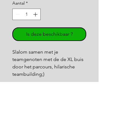
Aantal
*
Is deze beschikbaar ?
Slalom samen met je
teamgenoten met de de XL buis
door het parcours, hilarische
teambuilding;)
- 10 salomstokken met grondpin
- 2 koppelbare opblaasbare
buizen