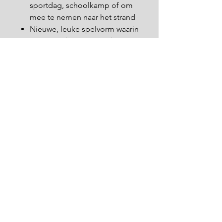
sportdag, schoolkamp of om
mee te nemen naar het strand
Nieuwe, leuke spelvorm waarin
samenwerken en tactiek
centraal staan
Binnen no-time opgezet en
speelklaar
Bekijk even onderstaan filmpje:
https://www.youtube.com/watch?
v=iMsdutx6ntc
Springkriebels.be
9150 Bazel
info@springkriebels.be