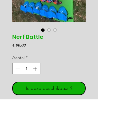
Nerf Battle
Prijs
€ 90,00
Aantal
*
Is deze beschikbaar ?
- 12 guns ( + 4 reserve)
- 12 maskers
- Koffer met munitie