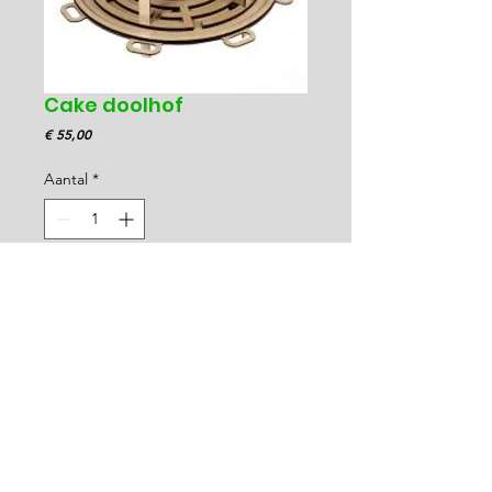
Cake doolhof
Prijs
€ 55,00
Aantal
*
Is deze beschikbaar ?
Springkriebels.be